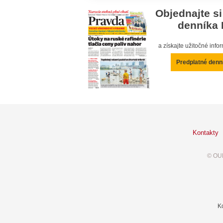
Objednajte si
denníka 
a získajte užitočné inf
Predplatné denn
Kontakty
© OUR
K