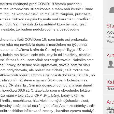
vateľstva chránená pred COVID 19 štátom povinnou
om ten koronavírus už prekonala a mám naň imunitu. Bude
 imunitu na koronavírus?. To ma veľmi zaujíma, pretože z
že naša riziková skupina by mala mať karanténu predĺženú
echodí, /sami sa dali do karantény/ ktorý by moju tézu
Šta
m v neistote, že budem nedobrovoľne a bezdôvodne
Poče
Celk
horenia v tlači COVIDom 19, som tento asi prekonala.
Prie
ého roku ma navštívila dcéra s manželom na týždennú
zasa na návštevu k ním do Českej republiky ja. Už v tom
Aut
 bolela ma hlava i celé telo, chytilo mi i hlasivky, slabšie
jesť. Stratu čuchu som však nezaregistrovala. Nakoľko sme
né úpravy, následne sme upratovali, dávala som za vinu
om oddychovala, ale bolesti neutíchali , celá rodina ma
etkami proti bolesti. Potom síce bolesti dočasne ustúpili , no
ušila som i návštevu u syna v Šluknove, k bolestiam sa
Kat
teva v ČR skrátila . Syn má doviezol domov a ja som ihneď
Neza
 s horúčkou 38,6 st. C. Zaplatila som u obvodného lekára
stil že mám v tele zápal CRP :94.. Ušný, krčný lekár, ku
Arc
 hrdlá , nosohltanu, hlasiviek i horných dýchacích ciest,
bvodný lekár poslal na rôntgen pľúc. A tam zo snímky zistili
júl 2
ribronchiálne infiltrované zmeny , bazálne vpravo noduly/.
máj 