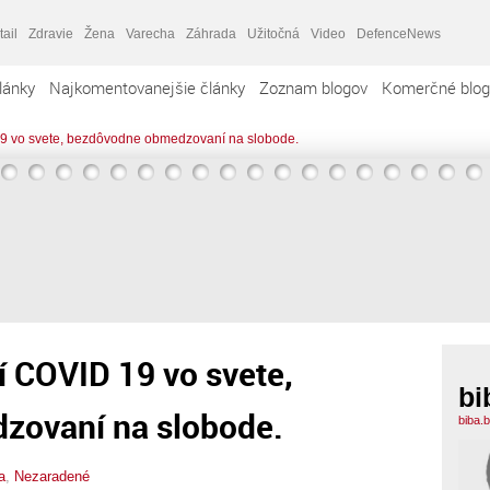
tail
Zdravie
Žena
Varecha
Záhrada
Užitočná
Video
DefenceNews
lánky
Najkomentovanejšie články
Zoznam blogov
Komerčné blog
9 vo svete, bezdôvodne obmedzovaní na slobode.
 COVID 19 vo svete,
bi
zovaní na slobode.
biba.
a
,
Nezaradené