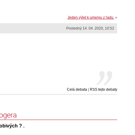
Jeden výlet k umeniu z ľadu.
»
Posledný 14. 04. 2020, 10:52
Celá debata
|
RSS tejto debaty
logera
obivých ? .