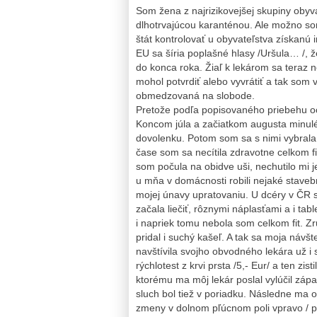
Som žena z najrizikovejšej skupiny oby
dlhotrvajúcou karanténou. Ale možno s
štát kontrolovať u obyvateľstva získanú
EU sa šíria poplašné hlasy /Uršula… /, 
do konca roka. Žiaľ k lekárom sa teraz n
mohol potvrdiť alebo vyvrátiť a tak so
obmedzovaná na slobode.
Pretože podľa popisovaného priebehu oc
Koncom júla a začiatkom augusta minul
dovolenku. Potom som sa s nimi vybrala 
čase som sa necítila zdravotne celkom fit,
som počula na obidve uši, nechutilo mi 
u mňa v domácnosti robili nejaké staveb
mojej únavy upratovaniu. U dcéry v ČR s
začala liečiť, rôznymi náplasťami a i tabl
i napriek tomu nebola som celkom fit. Zr
pridal i suchý kašeľ. A tak sa moja návš
navštívila svojho obvodného lekára už i
rýchlotest z krvi prsta /5,- Eur/ a ten zi
ktorému ma môj lekár poslal vylúčil zápal
sluch bol tiež v poriadku. Následne ma o
zmeny v dolnom pľúcnom poli vpravo / pe