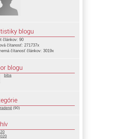
tistiky blogu
t článkov: 90
ová čítanosť: 271737x
merná čítanosť článkov: 3019x
or blogu
biba
egórie
radené
(90)
hív
020
2020