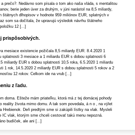
 prečo?. Nedávno som písala o tom ako naša vláda, s mentalitou
nov, berie jeden úver za druhým, v júni narástol na 8,5 miliardy,
ch štátnych dlhopisov v hodnote 959 miliónov EUR, splatných v
raz som sa dočítala, že upravujú výsledok návrhu štátneho
položku 12 [...]
j prispôsobivých.
va mesiace existencie požičala 8,5 miliardy EUR. 8.4.2020 1
 splatnosti 3 mesiace a 1 miliardu EUR s dobou splatnosti 6
5 miliardy EUR s dobou splatnosti 10,5 roka, 6.5.2020 1 miliardu
i 1 rok, 14.5.2020 2 miliardy EUR s dobou splatnosti 5 rokov a 2
nosťou 12 rokov. Celkom ide na vrub [...]
eniu z ľadu.
m doma. Ešteže mám priateľku, ktorá má z tej domácej pohody
o reality života mimo domu. A tak som povedala, á n o , na výlet
na Hrebienok. Deň predtým sme si zakúpili lístky na vlak. Mysleli
e IC vlak, ktorým sme chceli cestovať takú menu nepozná.
no budíček, ale ani [...]