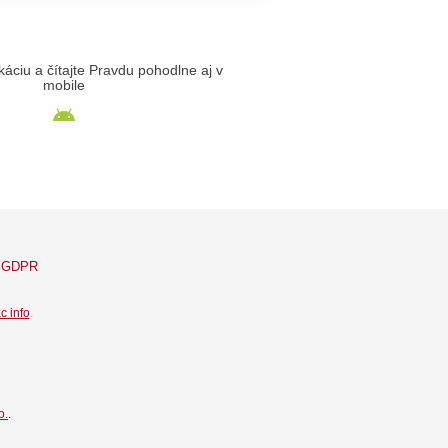
likáciu a čítajte Pravdu pohodlne aj v
mobile
GDPR
c info
.
o.
.