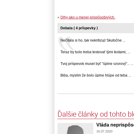
«
Dlhy ako u menej prispôsobivých.
Debata ( 4 príspevky )
Nečítala si ho, tak nekritizuj! Skutočne ...
Teraz by bolo treba testovať tými testami, ...
Tvoj príspevok musel byť "úplne vzorový"... ...
Biba, myslím že bolo úplne hlúpe od teba ...
Ďalšie články od tohto b
Vláda neprispôs
16.07.2020