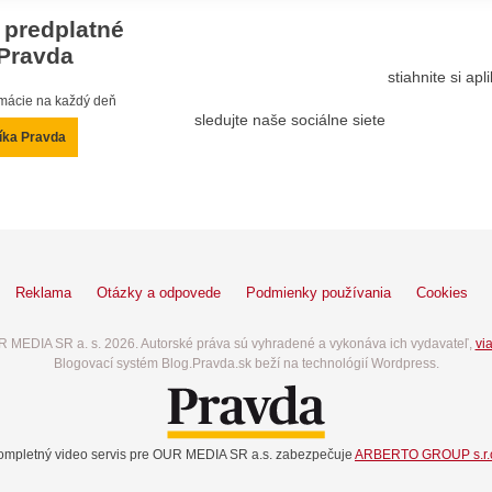
 predplatné
Pravda
stiahnite si ap
ormácie na každý deň
sledujte naše sociálne siete
íka Pravda
Reklama
Otázky a odpovede
Podmienky používania
Cookies
 MEDIA SR a. s. 2026. Autorské práva sú vyhradené a vykonáva ich vydavateľ,
via
Blogovací systém Blog.Pravda.sk beží na technológií Wordpress.
ompletný video servis pre OUR MEDIA SR a.s. zabezpečuje
ARBERTO GROUP s.r.