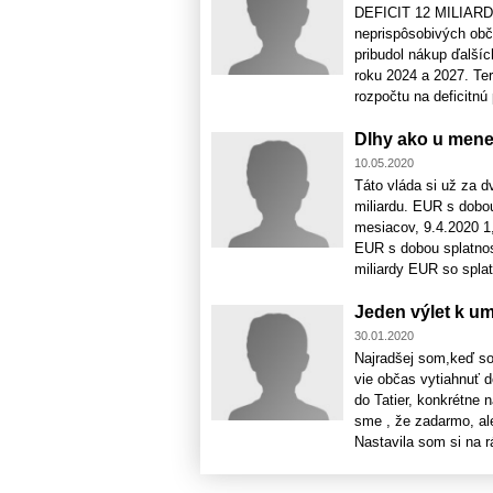
DEFICIT 12 MILIARD a
neprispôsobivých obča
pribudol nákup ďalší
roku 2024 a 2027. Te
rozpočtu na deficitnú 
Dlhy ako u mene
10.05.2020
Táto vláda si už za d
miliardu. EUR s dobou
mesiacov, 9.4.2020 1,
EUR s dobou splatnost
miliardy EUR so splat
Jeden výlet k um
30.01.2020
Najradšej som,keď so
vie občas vytiahnuť d
do Tatier, konkrétne 
sme , že zadarmo, al
Nastavila som si na rá