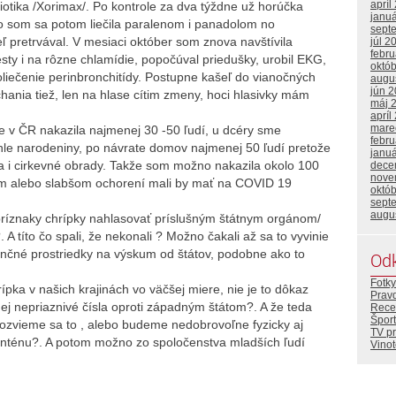
apríl
iotika /Xorimax/. Po kontrole za dva týždne už horúčka
janu
bo som sa potom liečila paralenom i panadolom no
sept
 pretrvával. V mesiaci október som znova navštívila
júl 2
febr
sty i na rôzne chlamídie, popočúval priedušky, urobil EKG,
októ
liečenie perinbronchitídy. Postupne kašeľ do vianočných
augu
jún 
hania tiež, len na hlase cítim zmeny, hoci hlasivky mám
máj 
apríl
mare
e v ČR nakazila najmenej 30 -50 ľudí, u dcéry sme
febr
rúhle narodeniny, po návrate domov najmenej 50 ľudí pretože
janu
a i cirkevné obrady. Takže som možno nakazila okolo 100
dece
nove
jšom alebo slabšom ochorení mali by mať na COVID 19
októ
sept
augu
ríznaky chrípky nahlasovať príslušným štátnym orgánom/
 títo čo spali, že nekonali ? Možno čakali až sa to vyvinie
ančné prostriedky na výskum od štátov, podobne ako to
Od
Fotky
ípka v našich krajinách vo väčšej miere, nie je to dôkaz
Prav
j nepriaznivé čísla oproti západným štátom?. A že teda
Rece
Šport
Dozvieme sa to , alebo budeme nedobrovoľne fyzicky aj
TV p
nténu?. A potom možno zo spoločenstva mladších ľudí
Vino