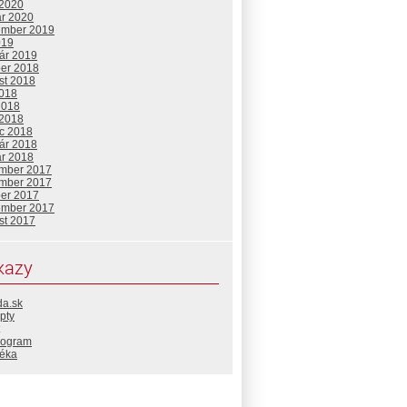
 2020
ár 2020
ember 2019
019
uár 2019
ber 2018
st 2018
2018
2018
 2018
c 2018
uár 2018
ár 2018
mber 2017
mber 2017
ber 2017
ember 2017
st 2017
kazy
da.sk
pty
rogram
téka