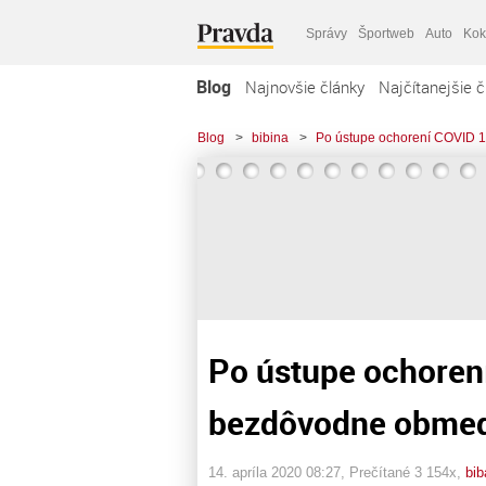
Správy
Športweb
Auto
Kok
Blog
Najnovšie články
Najčítanejšie č
Blog
>
bibina
>
Po ústupe ochorení COVID 1
Po ústupe ochorení
bezdôvodne obmed
14. apríla 2020 08:27
, Prečítané 3 154x,
bib