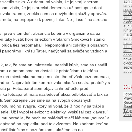
svietilo slnko. A z domu mi volala, že jej vraj laserom
apríl
janu
dy som zistia, že jej starecká demencia už postupuje dosť
sept
bovala traumu, zriekla som sa nevýhodnej služby opravára.
júl 2
febr
rnetu, na pripojenie k pevnej linke. No „ laser“ na streche
októ
augu
jún 
u, prvú v ten deň, absencia kofeínu v organizme sa už
máj 
apríl
en taký kúštik hore briežkom v Starom Smokovci k stanici
mare
a pľúca tiež nepomáhali. Nepomohli ani cukríky s obsahom
febr
i panorámu i krásu Tatier, nadýchali sa sviežeho vzduch a
janu
dece
nove
októ
k, tak, že sme ani miestenku nestihli kúpiť, sme sa usadili
sept
omu a potom sme sa dostali i k priateľkinmu telefónu.
augu
 že má miestenku na moje miesto. Ihneď však poznamenala,
adne. Najprv telefón kontrolovala mladšia sestra priateľky s
Od
la ja. Fotoaparát som objavila ihneď ešte pred
nku fotoaparát mala nasledovať akcia odblokovať a tak sa
Fotky
Prav
ali. Samozrejme , že sme sa na svojich občasných
Rece
odu môjho švagra, ktorý mi volal, že 3 hodiny sa trápi s
Šport
TV p
ie. Už i vypol televízor z elektriky, vyskúšal cez klávesu“
Vino
mu poradila, že nech na ovládači stlačí klávesu „source“ a
 napísané na papieriku pod televízorom. No zbohom keď sa
násť lístočkov s poznámkami, uložíme ich na