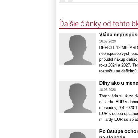
Ďalšie články od tohto b
Vláda neprispôs
16.07.2020
DEFICIT 12 MILIARD a
neprispôsobivých obča
pribudol nákup ďalší
roku 2024 a 2027. Te
rozpočtu na deficitnú 
Dlhy ako u mene
10.05.2020
Táto vláda si už za d
miliardu. EUR s dobou
mesiacov, 9.4.2020 1,
EUR s dobou splatnost
miliardy EUR so splat
Po ústupe ocho
na slobode.