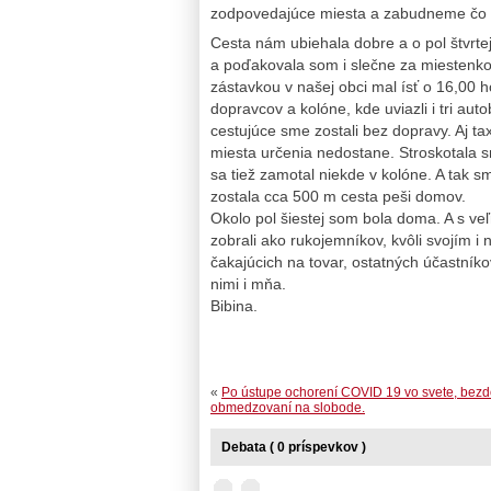
zodpovedajúce miesta a zabudneme čo n
Cesta nám ubiehala dobre a o pol štvrtej 
a poďakovala som i slečne za miestenk
zástavkou v našej obci mal ísť o 16,00 ho
dopravcov a kolóne, kde uviazli i tri au
cestujúce sme zostali bez dopravy. Aj ta
miesta určenia nedostane. Stroskotala s
sa tiež zamotal niekde v kolóne. A tak sm
zostala cca 500 m cesta peši domov.
Okolo pol šiestej som bola doma. A s veľ
zobrali ako rukojemníkov, kvôli svojím 
čakajúcich na tovar, ostatných účastníkov
nimi i mňa.
Bibina.
«
Po ústupe ochorení COVID 19 vo svete, bez
obmedzovaní na slobode.
Debata ( 0 príspevkov )