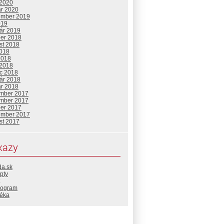
 2020
ár 2020
ember 2019
019
uár 2019
ber 2018
st 2018
2018
2018
 2018
c 2018
uár 2018
ár 2018
mber 2017
mber 2017
ber 2017
ember 2017
st 2017
kazy
da.sk
pty
rogram
téka