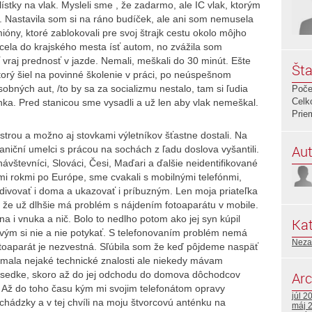
ístky na vlak. Mysleli sme , že zadarmo, ale IC vlak, ktorým
 Nastavila som si na ráno budíček, ale ani som nemusela
ióny, ktoré zablokovali pre svoj štrajk cestu okolo môjho
ela do krajského mesta ísť autom, no zvážila som
vraj prednosť v jazde. Nemali, meškali do 30 minút. Ešte
Šta
orý šiel na povinné školenie v práci, po neúspešnom
bných aut, /to by sa za socializmu nestalo, tam si ľudia
Poče
Celk
ka. Pred stanicou sme vysadli a už len aby vlak nemeškal.
Prie
strou a možno aj stovkami výletníkov šťastne dostali. Na
Aut
aniční umelci s prácou na sochách z ľadu doslova vyšantili.
návštevníci, Slováci, Česi, Maďari a ďalšie neidentifikované
imi rokmi po Európe, sme cvakali s mobilnými telefónmi,
divovať i doma a ukazovať i príbuzným. Len moja priateľka
o že už dlhšie má problém s nájdením fotoaparátu v mobile.
yna i vnuka a nič. Bolo to nedlho potom ako jej syn kúpil
Kat
ovým si nie a nie potykať. S telefonovaním problém nemá
Neza
otoaparát je nezvestná. Sľúbila som že keď pôjdeme naspäť
 mala nejaké technické znalosti ale niekedy mávam
susedke, skoro až do jej odchodu do domova dôchodcov
Arc
r. Až do toho času kým mi svojim telefonátom opravy
júl 2
chádzky a v tej chvíli na moju štvorcovú anténku na
máj 