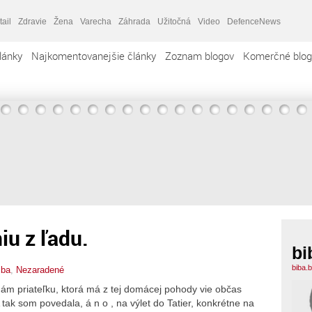
tail
Zdravie
Žena
Varecha
Záhrada
Užitočná
Video
DefenceNews
lánky
Najkomentovanejšie články
Zoznam blogov
Komerčné blog
iu z ľadu.
bi
biba.
iba
,
Nezaradené
m priateľku, ktorá má z tej domácej pohody vie občas
 tak som povedala, á n o , na výlet do Tatier, konkrétne na