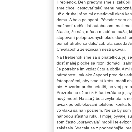
Hrebienok. Deň predtým sme si zakúpili l
sme chceli cestovať takú menu nepozná.
už o druhej ráno mi osvetľovali okná kam
domu. A bolo po spaní. Pôvodne som chc
možnosť radšej ísť autobusom, mali mať 
šťastie, že nás, mňa a mladého muža, kt
stopovaní poloprázdnych okoloidúcich oso
pomáhali ako sa dalo/ zobrala suseda An
Chvalabohu železničiari neštrajkovali.
Na Hrebienok sme sa s priateľkou, jej se
dosť malej ploche sa rôzni domáci i zahr
Je potrebné im vzdať úctu a obdiv. A mi 
národnosti, tak ako Japonci pred desiat
fotoaparátmi, aby sme tú krásu mohli ob
nie. Hovorím prečo nefotíš, no vraj pret
Prezrelo ho už asi 5-6 ľudí vrátane jej s
nový mobil. Na starý bola zvyknutá, s n
avšak po odblokovaní telefónu ikonka f
vo vlaku sa naň pozriem. Nie že by som
náhodou šťastnú ruku. I mojej bývalej 
som často „opravovala“ mobil i televízo
zakázala. Vracala sa z poobedňajšej pre