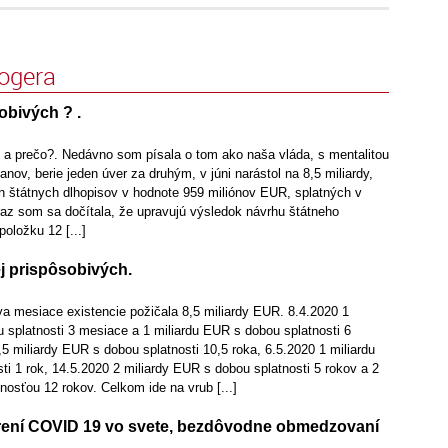
logera
obivých ? .
 prečo?. Nedávno som písala o tom ako naša vláda, s mentalitou
nov, berie jeden úver za druhým, v júni narástol na 8,5 miliardy,
ch štátnych dlhopisov v hodnote 959 miliónov EUR, splatných v
raz som sa dočítala, že upravujú výsledok návrhu štátneho
položku 12 [...]
j prispôsobivých.
va mesiace existencie požičala 8,5 miliardy EUR. 8.4.2020 1
 splatnosti 3 mesiace a 1 miliardu EUR s dobou splatnosti 6
5 miliardy EUR s dobou splatnosti 10,5 roka, 6.5.2020 1 miliardu
i 1 rok, 14.5.2020 2 miliardy EUR s dobou splatnosti 5 rokov a 2
nosťou 12 rokov. Celkom ide na vrub [...]
rení COVID 19 vo svete, bezdôvodne obmedzovaní