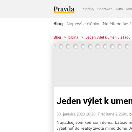
Správy
Športweb
Auto
Kok
Blog
Najnovšie články
Najčítanejšie č
Blog
>
bibina
>
Jeden výlet k umeniu z ľadu.
Jeden výlet k umen
30. januára 2020 16:28
, Prečítané 2 269x,
b
Najradšej som,keď som doma. Ešteže má
vytiahnuť do reality života mimo domu. A