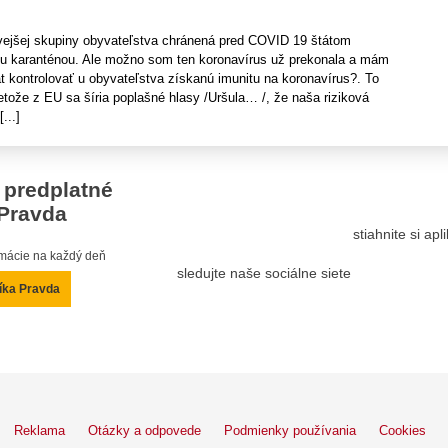
vejšej skupiny obyvateľstva chránená pred COVID 19 štátom
ou karanténou. Ale možno som ten koronavírus už prekonala a mám
t kontrolovať u obyvateľstva získanú imunitu na koronavírus?. To
tože z EU sa šíria poplašné hlasy /Uršula… /, že naša riziková
...]
 predplatné
Pravda
stiahnite si ap
ormácie na každý deň
sledujte naše sociálne siete
íka Pravda
Reklama
Otázky a odpovede
Podmienky používania
Cookies