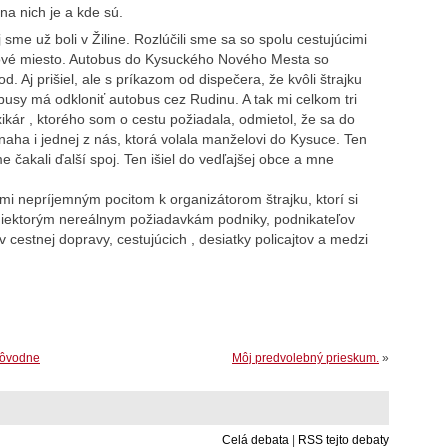
a nich je a kde sú.
sme už boli v Žiline. Rozlúčili sme sa so spolu cestujúcimi
ové miesto. Autobus do Kysuckého Nového Mesta so
d. Aj prišiel, ale s príkazom od dispečera, že kvôli štrajku
tobusy má odkloniť autobus cez Rudinu. A tak mi celkom tri
xikár , ktorého som o cestu požiadala, odmietol, že sa do
naha i jednej z nás, ktorá volala manželovi do Kysuce. Ten
e čakali ďalší spoj. Ten išiel do vedľajšej obce a mne
mi nepríjemným pocitom k organizátorom štrajku, ktorí si
i niektorým nereálnym požiadavkám podniky, podnikateľov
 cestnej dopravy, cestujúcich , desiatky policajtov a medzi
dôvodne
Môj predvolebný prieskum.
»
Celá debata
|
RSS tejto debaty