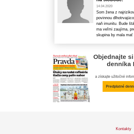
14.04.2020
Som žena z najriziko
povinnou dlhotrvajúc
naň imunitu. Bude štá
ma veľmi zaujíma, pre
skupina by mala mať [
Objednajte si
denníka 
a získajte užitočné inf
Predplatné denn
Kontakty