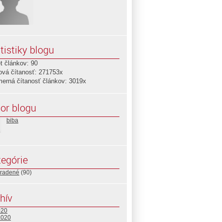
tistiky blogu
t článkov: 90
ová čítanosť: 271753x
merná čítanosť článkov: 3019x
or blogu
biba
egórie
radené
(90)
hív
020
2020