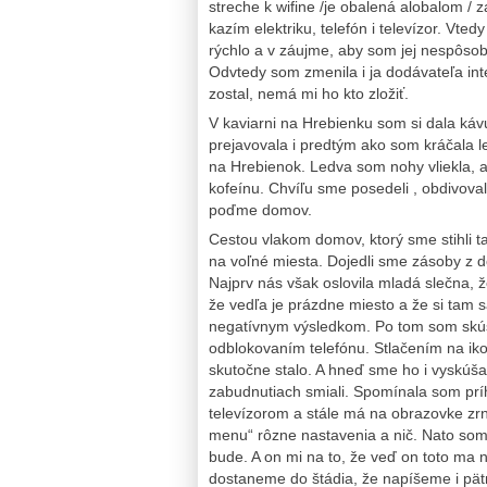
streche k wifine /je obalená alobalom / za
kazím elektriku, telefón i televízor. Vte
rýchlo a v záujme, aby som jej nespôso
Odvtedy som zmenila i ja dodávateľa inte
zostal, nemá mi ho kto zložiť.
V kaviarni na Hrebienku som si dala káv
prejavovala i predtým ako som kráčala l
na Hrebienok. Ledva som nohy vliekla, 
kofeínu. Chvíľu sme posedeli , obdivoval
poďme domov.
Cestou vlakom domov, ktorý sme stihli ta
na voľné miesta. Dojedli sme zásoby z d
Najprv nás však oslovila mladá slečna,
že vedľa je prázdne miesto a že si tam s
negatívnym výsledkom. Po tom som skúsi
odblokovaním telefónu. Stlačením na iko
skutočne stalo. A hneď sme ho i vyskúš
zabudnutiach smiali. Spomínala som príh
televízorom a stále má na obrazovke zrnen
menu“ rôzne nastavenia a nič. Nato som 
bude. A on mi na to, že veď on toto ma
dostaneme do štádia, že napíšeme i pät