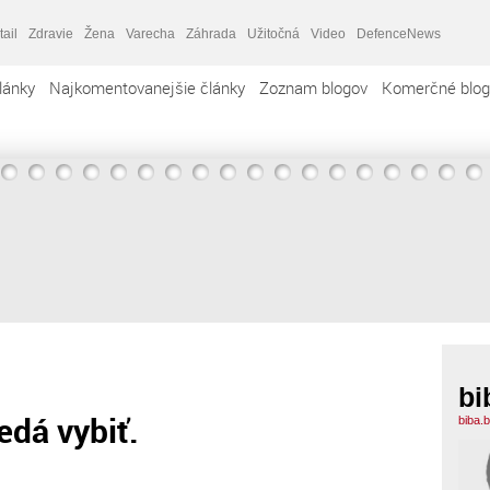
tail
Zdravie
Žena
Varecha
Záhrada
Užitočná
Video
DefenceNews
lánky
Najkomentovanejšie články
Zoznam blogov
Komerčné blog
bi
edá vybiť.
biba.