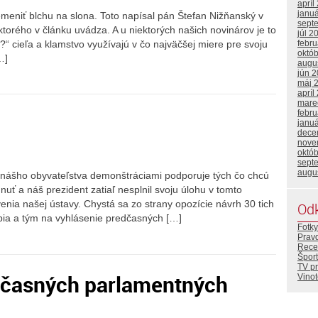
apríl
janu
meniť blchu na slona. Toto napísal pán Štefan Nižňanský v
sept
, ktorého v článku uvádza. A u niektorých našich novinárov je to
júl 2
“ cieľa a klamstvo využívajú v čo najväčšej miere pre svoju
febr
októ
…]
augu
jún 
máj 
apríl
mare
febr
janu
dece
nove
októ
sept
augu
% nášho obyvateľstva demonštráciami podporuje tých čo chcú
uť a náš prezident zatiaľ nesplnil svoju úlohu v tomto
enia našej ústavy. Chystá sa zo strany opozície návrh 30 tich
Od
ia a tým na vyhlásenie predčasných […]
Fotky
Prav
Rece
Šport
TV p
dčasných parlamentných
Vino