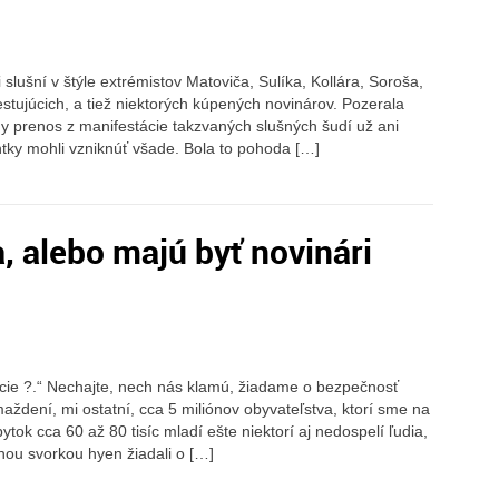
lušní v štýle extrémistov Matoviča, Sulíka, Kollára, Soroša,
stujúcich, a tiež niektorých kúpených novinárov. Pozerala
y prenos z manifestácie takzvaných slušných šudí už ani
ky mohli vzniknúť všade. Bola to pohoda […]
, alebo majú byť novinári
cie ?.“ Nechajte, nech nás klamú, žiadame o bezpečnosť
aždení, mi ostatní, cca 5 miliónov obyvateľstva, ktorí sme na
tok cca 60 až 80 tisíc mladí ešte niektorí aj nedospelí ľudia,
ou svorkou hyen žiadali o […]