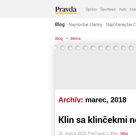
Správy
Športweb
Auto
Kok
Blog
Najnovšie články
Najčítanejšie č
Blog
>
bibina
Archív:
marec, 2018
Klin sa klinčekmi n
30. marca 2018, Prečítané 2 359x,
biba