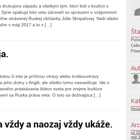
drukujúce západu a všetkým tým, ktorí boli v koalícií s
í Sýrie opakujú túto vetu zároveň so správami o vzájomnom
ľne otrávenej Ruskej občianky Júlie Skripaľovej. Naši vládni
yslím v máji 2017 a to v […]
Šta
Poče
Celk
ja.
Prie
Aut
totou či toto je príčinou otravy alebo troškouotravy
jeho dcéry v Anglii, ale všetko tomu nasvedčuje. Ide o
sného pritakávania štátov sveta pre zrejme budúce
ní sa Ruska práva veta. O toto sa doživajúca […]
Kat
Neza
 vždy a naozaj vždy ukáže.
Arc
júl 2
máj 