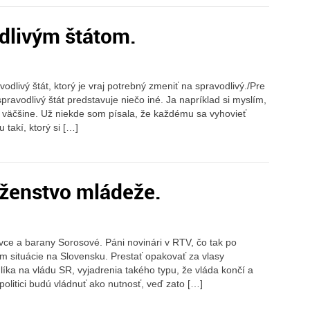
odlivým štátom.
odlivý štát, ktorý je vraj potrebný zmeniť na spravodlivý./Pre
ravodlivý štát predstavuje niečo iné. Ja napríklad si myslím,
je väčšine. Už niekde som písala, že každému sa vyhovieť
 takí, ktorý si […]
ženstvo mládeže.
ce a barany Sorosové. Páni novinári v RTV, čo tak po
m situácie na Slovensku. Prestať opakovať za vlasy
líka na vládu SR, vyjadrenia takého typu, že vláda končí a
politici budú vládnuť ako nutnosť, veď zato […]