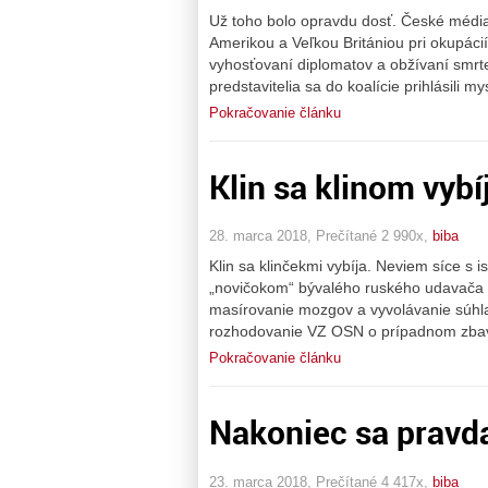
Už toho bolo opravdu dosť. České média 
Amerikou a Veľkou Britániou pri okupáci
vyhosťovaní diplomatov a obžívaní smrte
predstavitelia sa do koalície prihlásili m
Pokračovanie článku
Klin sa klinom vybí
28. marca 2018, Prečítané 2 990x,
biba
Klin sa klinčekmi vybíja. Neviem síce s is
„novičokom“ bývalého ruského udavača a 
masírovanie mozgov a vyvolávanie súhla
rozhodovanie VZ OSN o prípadnom zbave
Pokračovanie článku
Nakoniec sa pravda
23. marca 2018, Prečítané 4 417x,
biba