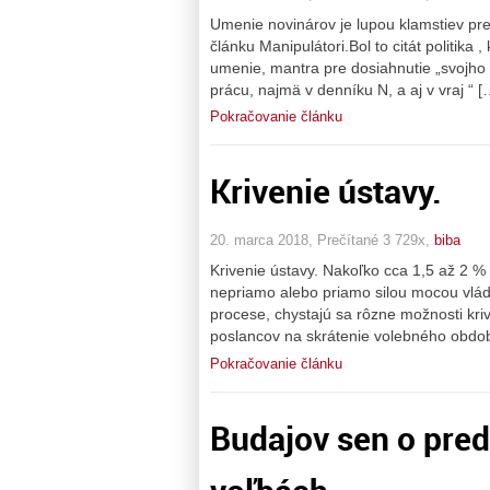
Umenie novinárov je lupou klamstiev pre
článku Manipulátori.Bol to citát politika 
umenie, mantra pre dosiahnutie „svojho ?
prácu, najmä v denníku N, a aj v vraj “ [
Pokračovanie článku
Krivenie ústavy.
20. marca 2018, Prečítané 3 729x,
biba
Krivenie ústavy. Nakoľko cca 1,5 až 2 
nepriamo alebo priamo silou mocou vládn
procese, chystajú sa rôzne možnosti kriv
poslancov na skrátenie volebného obdob
Pokračovanie článku
Budajov sen o pre