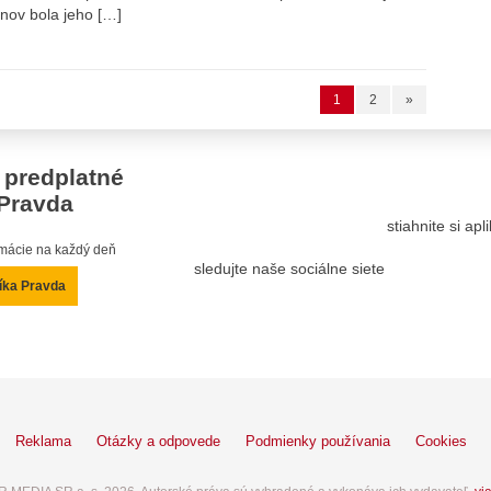
ánov bola jeho […]
1
2
»
 predplatné
Pravda
stiahnite si ap
ormácie na každý deň
sledujte naše sociálne siete
íka Pravda
Reklama
Otázky a odpovede
Podmienky používania
Cookies