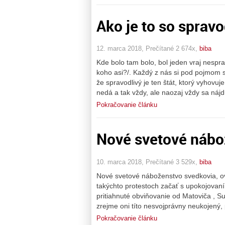
Ako je to so sprav
12. marca 2018, Prečítané 2 674x,
biba
Kde bolo tam bolo, bol jeden vraj nesprav
koho asi?/. Každý z nás si pod pojmom sp
že spravodlivý je ten štát, ktorý vyhovu
nedá a tak vždy, ale naozaj vždy sa nájdu
Pokračovanie článku
Nové svetové nábo
10. marca 2018, Prečítané 3 529x,
biba
Nové svetové náboženstvo svedkovia, ov
takýchto protestoch začať s upokojovaní
pritiahnuté obviňovanie od Matoviča , Su
zrejme oni títo nesvojprávny neukojený, 
Pokračovanie článku