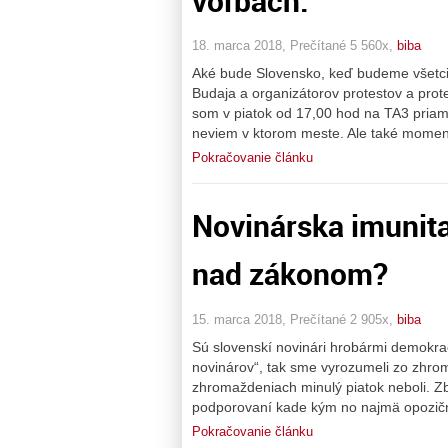
voľbách.
18. marca 2018, Prečítané 5 560x,
biba
Aké bude Slovensko, keď budeme všetci s
Budaja a organizátorov protestov a prote
som v piatok od 17,00 hod na TA3 priam
neviem v ktorom meste. Ale také moment
Pokračovanie článku
Novinárska imunita
nad zákonom?
15. marca 2018, Prečítané 2 905x,
biba
Sú slovenskí novinári hrobármi demokra
novinárov“, tak sme vyrozumeli zo zhrom
zhromaždeniach minulý piatok neboli. Zby
podporovaní kade kým no najmä opozičn
Pokračovanie článku