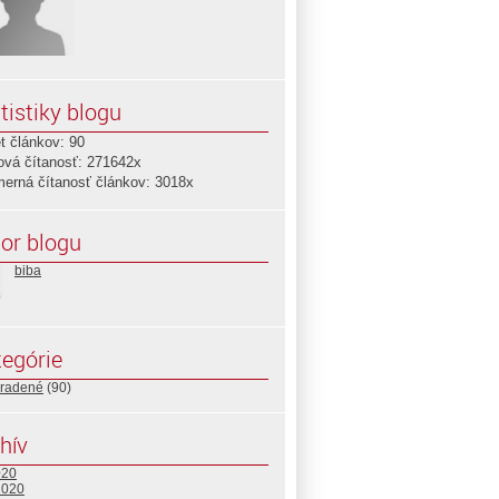
tistiky blogu
t článkov: 90
ová čítanosť: 271642x
merná čítanosť článkov: 3018x
or blogu
biba
egórie
radené
(90)
hív
020
2020