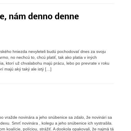
ie, nám denno denne
čovského hniezda nevyleteli budú pochodovať dnes za svoju
rmo, no nechcú to, chcú platiť, tak ako platia v iných
čia, ktorí už chvalabohu majú prácu, lebo po prevrate v roku
rí majú aký taký ale istý […]
i po vražde novinára a jeho snúbenice sa zdalo, že novinári sa
exu. Smrť novinára , kolegu a jeho snúbenice ich vystrašila.
m koalície, políciou, strážiť. A dookola opakovali, že najmä tá