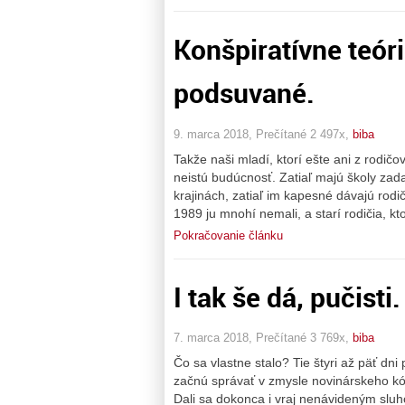
Konšpiratívne teór
podsuvané.
9. marca 2018, Prečítané 2 497x,
biba
Takže naši mladí, ktorí ešte ani z rodi
neistú budúcnosť. Zatiaľ majú školy zada
krajinách, zatiaľ im kapesné dávajú rodi
1989 ju mnohí nemali, a starí rodičia, kto
Pokračovanie článku
I tak še dá, pučisti.
7. marca 2018, Prečítané 3 769x,
biba
Čo sa vlastne stalo? Tie štyri až päť dn
začnú správať v zmysle novinárskeho kód
Dali sa dokonca i vraj nenávideným sluho