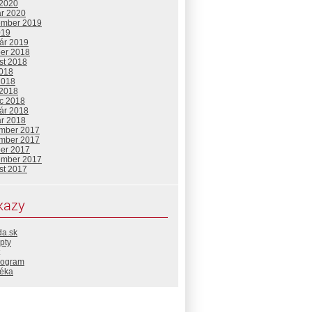
 2020
ár 2020
ember 2019
019
uár 2019
ber 2018
st 2018
2018
2018
 2018
c 2018
uár 2018
ár 2018
mber 2017
mber 2017
ber 2017
ember 2017
st 2017
kazy
da.sk
pty
rogram
téka